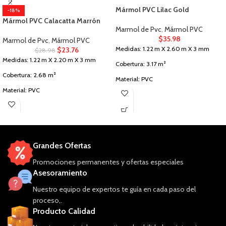
Mármol PVC Lilac Gold
-18%
Mármol PVC Calacatta Marrón
Marmol de Pvc
,
Mármol PVC
$
35.98
Marmol de Pvc
,
Mármol PVC
Medidas: 1.22 m X 2.60 m X 3 mm
$
23.76
$
28.98
Medidas: 1.22 m X 2.20 m X 3 mm
Cobertura: 3.17 m²
Cobertura: 2.68 m²
Material: PVC
Material: PVC
Uso: Paredes Interiores
Uso: Paredes Interiores
Grandes Ofertas
Promociones permanentes y ofertas especiales
Asesoramiento
Nuestro equipo de expertos te guía en cada paso del
proceso,.
Producto Calidad