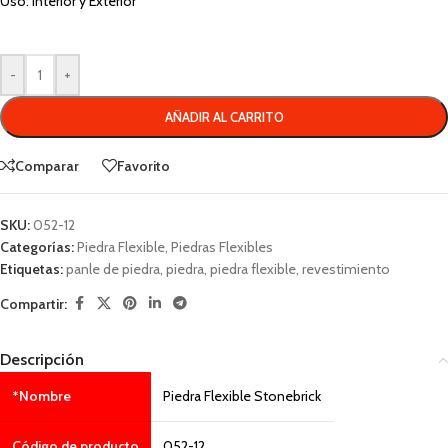
Uso: Interior y Exterior
-
+
AÑADIR AL CARRITO
Comparar
Favorito
SKU:
052-12
Categorías:
Piedra Flexible
,
Piedras Flexibles
Etiquetas:
panle de piedra
,
piedra
,
piedra flexible
,
revestimiento
Compartir:
Descripción
*Nombre
Piedra Flexible Stonebrick
Código de producto
052-12