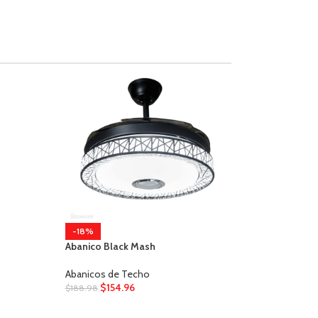
-18%
Abanico Modern Grey
Abanicos de Techo
$
154.96
$
188.98