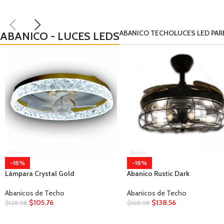
ABANICO TECHO
LUCES LED PAR
ABANICO - LUCES LEDS
-18%
Abanico Umber
Abanicos de Techo
$
138.56
$
168.98
-18%
Abanico Rustic Dark
Abanicos de Techo
$
138.56
$
168.98