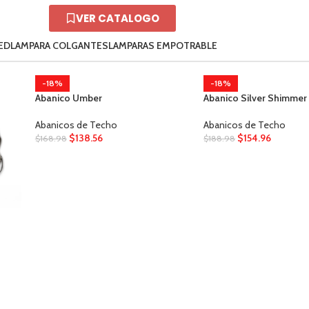
VER CATALOGO
ED
LAMPARA COLGANTES
LAMPARAS EMPOTRABLE
-18%
Abanico Silver Shimmer
Abanicos de Techo
$
154.96
$
188.98
-18%
Abanico Black Mash
Abanicos de Techo
$
154.96
$
188.98