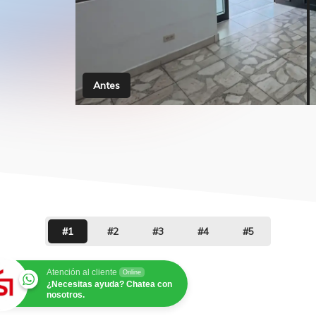
Antes
#1
#2
#3
#4
#5
.
Atención al cliente
Online
¿Necesitas ayuda? Chatea con
nosotros.