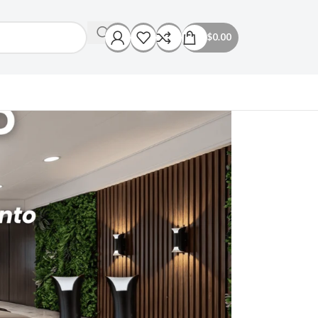
$
0.00