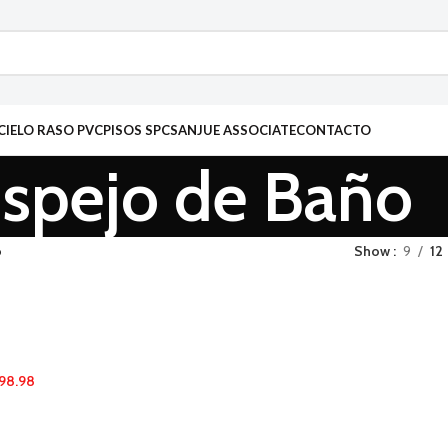
CIELO RASO PVC
PISOS SPC
SANJUE ASSOCIATE
CONTACTO
spejo de Baño
o
Show
9
12
198.98