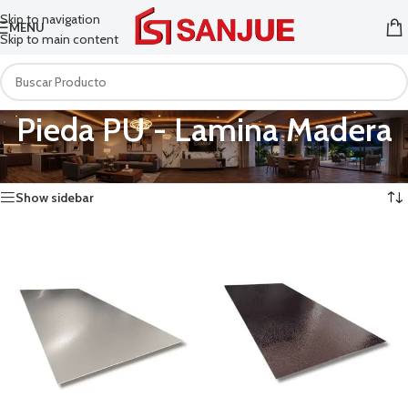
Skip to navigation
MENU
Skip to main content
Pieda PU - Lamina Madera
Inicio
/
Pieda PU - Lamina Madera
Mostrando 4 resultados
Show sidebar