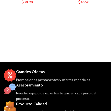
$
38.98
$
45.98
Grandes Ofertas
Promociones permanentes y ofertas especiales
Asesoramiento
Nuestro equipo de expertos te guía en cada paso del
proceso,.
Producto Calidad