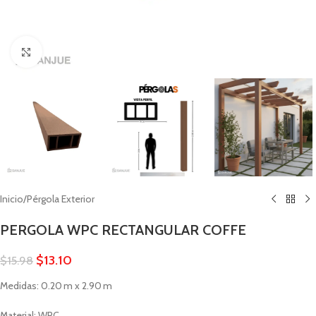
Click to enlarge
Inicio
/
Pérgola Exterior
PERGOLA WPC RECTANGULAR COFFE
$
13.10
$
15.98
Medidas: 0.20 m x 2.90 m
Material: WPC