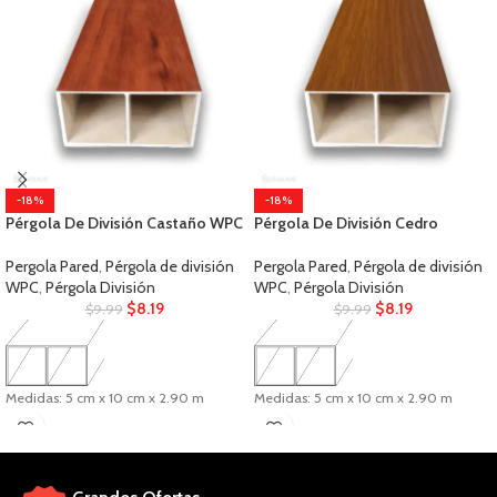
-18%
-18%
Pérgola De División Castaño WPC
Pérgola De División Cedro
Pergola Pared
,
Pérgola de división
Pergola Pared
,
Pérgola de división
WPC
,
Pérgola División
WPC
,
Pérgola División
$
8.19
$
8.19
$
9.99
$
9.99
Medidas: 5 cm x 10 cm x 2.90 m
Medidas: 5 cm x 10 cm x 2.90 m
Material: PVC
Material: PVC
Uso: Interior
Uso: Interior