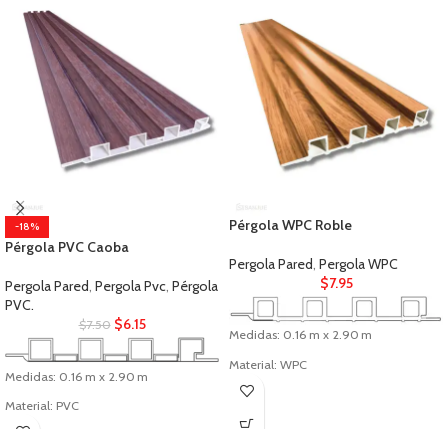
Pérgola WPC Roble
-18%
Pérgola PVC Caoba
Pergola Pared
,
Pergola WPC
$
7.95
Pergola Pared
,
Pergola Pvc
,
Pérgola
PVC.
$
6.15
$
7.50
Medidas: 0.16 m x 2.90 m
Material: WPC
Medidas: 0.16 m x 2.90 m
Uso: Interior
Material: PVC
Uso: Interior