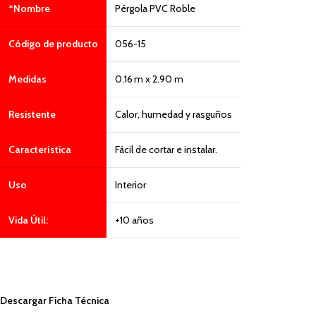
*Nombre
Pérgola PVC Roble
Código de producto
056-15
Medidas
0.16 m x 2.90 m
Resistente
Calor, humedad y rasguños
Característica
Fácil de cortar e instalar.
Uso
Interior
Vida Útil:
+10 años
Descargar Ficha Técnica