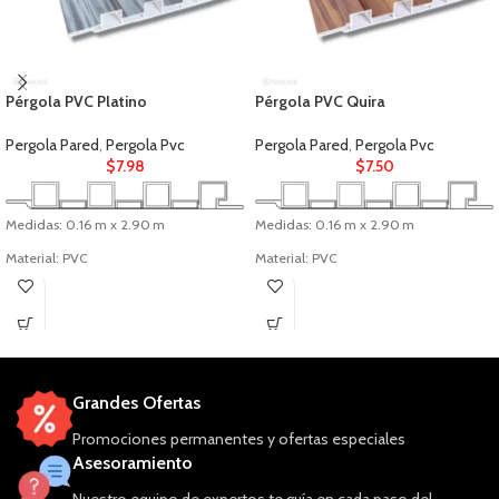
Pérgola PVC Platino
Pérgola PVC Quira
Pergola Pared
,
Pergola Pvc
Pergola Pared
,
Pergola Pvc
$
7.98
$
7.50
Medidas: 0.16 m x 2.90 m
Medidas: 0.16 m x 2.90 m
Material: PVC
Material: PVC
Uso: Interior
Uso: Interior
Grandes Ofertas
Promociones permanentes y ofertas especiales
Asesoramiento
Nuestro equipo de expertos te guía en cada paso del