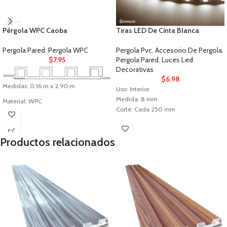
Pérgola WPC Caoba
Tiras LED De Cinta Blanca
Pergola Pared
,
Pergola WPC
Pergola Pvc
,
Accesorio De Pergola
,
$
7.95
Pergola Pared
,
Luces Led
Decorativas
$
6.98
Medidas: 0.16 m x 2.90 m
Uso: Interior
Medida: 8 mm
Material: WPC
Corte: Cada 250 mm
Uso: Interior
Productos relacionados