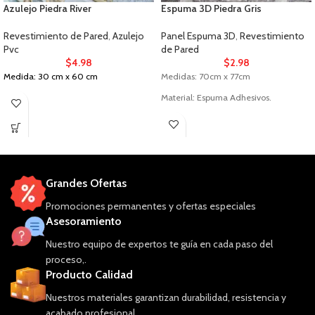
Azulejo Piedra River
Espuma 3D Piedra Gris
Revestimiento de Pared
,
Azulejo
Panel Espuma 3D
,
Revestimiento
Pvc
de Pared
$
4.98
$
2.98
Medida: 30 cm x 60 cm
Medidas: 70cm x 77cm
Material: Espuma Adhesivos.
Grandes Ofertas
Promociones permanentes y ofertas especiales
Asesoramiento
Nuestro equipo de expertos te guía en cada paso del
proceso,.
Producto Calidad
Nuestros materiales garantizan durabilidad, resistencia y
acabado profesional.