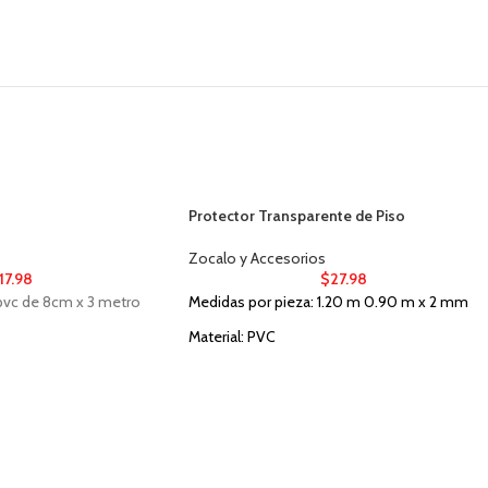
Protector Transparente de Piso
Zocalo y Accesorios
17.98
$
27.98
pvc de 8cm x 3 metro
Medidas por pieza:
1.20 m 0.90 m x 2 mm
Material: PVC
Uso: Interior