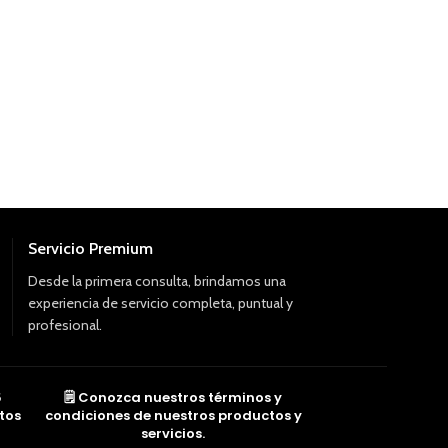
Terminal Grey Cla
Zocalo y Accesor
Descripción: Term
lineal
Servicio Premium
Desde la primera consulta, brindamos una
experiencia de servicio completa, puntual y
profesional.
5
🗒️ Conozca nuestros términos y
tos
condiciones de nuestros productos y
servicios.