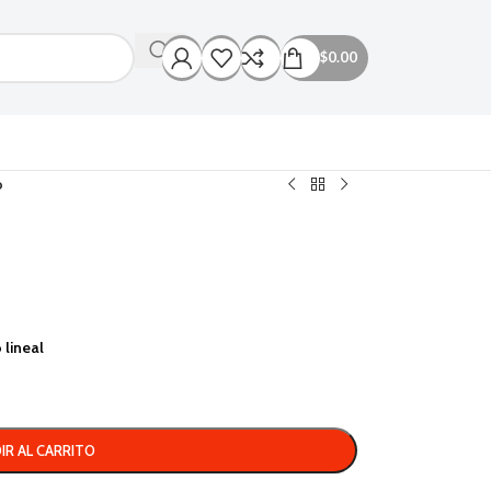
$
0.00
o
 lineal
IR AL CARRITO