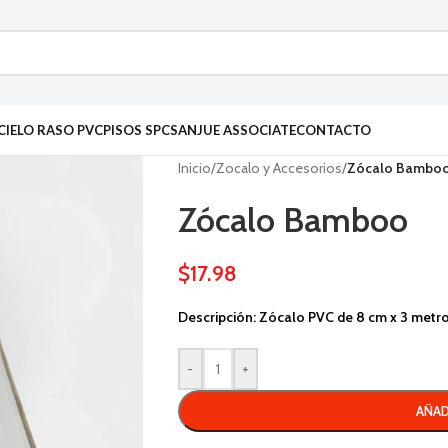
CIELO RASO PVC
PISOS SPC
SANJUE ASSOCIATE
CONTACTO
Inicio
/
Zocalo y Accesorios
/
Zócalo Bambo
Zócalo Bamboo
$
17.98
Descripción: Zócalo PVC de 8 cm x 3 metro
-
+
AÑAD