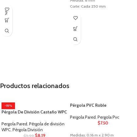
Medida: 8 mm
Corte: Cada 250 mm
Uso: Interior
Productos relacionados
Pérgola PVC Roble
-18%
Pérgola De División Castaño WPC
Pergola Pared
,
Pergola Pvc
$
7.50
Pergola Pared
,
Pérgola de división
WPC
,
Pérgola División
$
8.19
Medidas: 0.16 m x 2.90 m
$
9.99