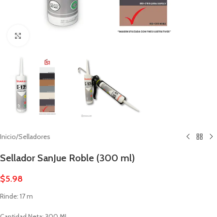
Click to enlarge
Inicio
/
Selladores
Sellador SanJue Roble (300 ml)
$
5.98
Rinde: 17 m
Cantidad Neta: 300 ML