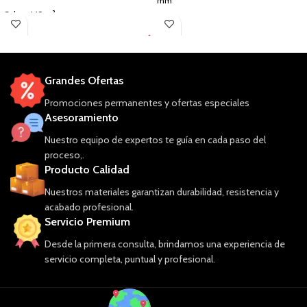
mm
Cubre: 1.19 m²
Cubre: 1.19 m²
Tipo de Acabado: Madera Natural.

📞
Tipo de Acabado: Madera Grisácea
onsultar
Consultar

recio
precio
C
Uso: Interior
p
Grandes Ofertas
Promociones permanentes y ofertas especiales
Asesoramiento
Nuestro equipo de expertos te guía en cada paso del
proceso,.
Producto Calidad
Nuestros materiales garantizan durabilidad, resistencia y
acabado profesional.
Servicio Premium
Desde la primera consulta, brindamos una experiencia de
servicio completa, puntual y profesional.