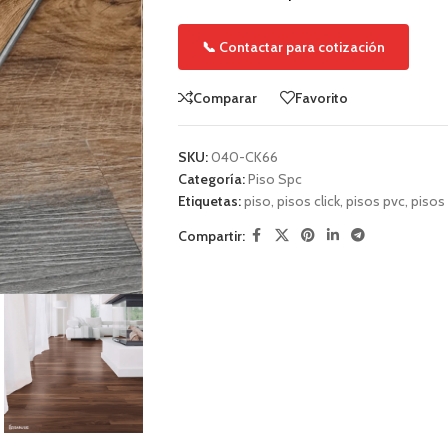
📞 Contactar para cotización
Comparar
Favorito
SKU:
040-CK66
Categoría:
Piso Spc
Etiquetas:
piso
,
pisos click
,
pisos pvc
,
pisos
Compartir: