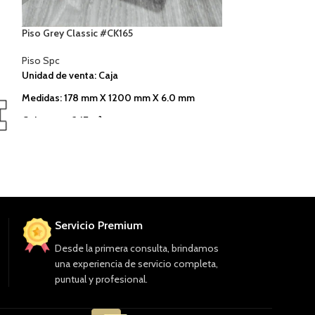
Piso Grey Classic #CK165
Piso Grey Classi
Piso Spc
Piso Spc
Unidad de venta: Caja
Unidad de venta: 
Medidas: 178 mm X 1200 mm X 6.0 mm
Medidas: 230 mm
Cobertura: 2.17 m²
Características: Ap
incluido.
Características: Apariencia Natural, Padding
incluido.
Servicio Premium
Desde la primera consulta, brindamos
una experiencia de servicio completa,
puntual y profesional.