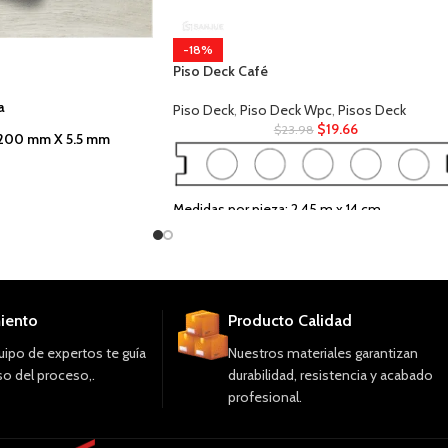
-18%
Piso Deck Café
a
Piso Deck
,
Piso Deck Wpc
,
Pisos Deck
$
19.66
$
23.98
1200 mm X 5.5 mm
iencia Natural.
Medidas por pieza:
2.45 m x 14 cm
Material: WPC
Uso: Exterior e Interior
iento
Producto Calidad
ipo de expertos te guía
Nuestros materiales garantizan
o del proceso,.
durabilidad, resistencia y acabado
profesional.