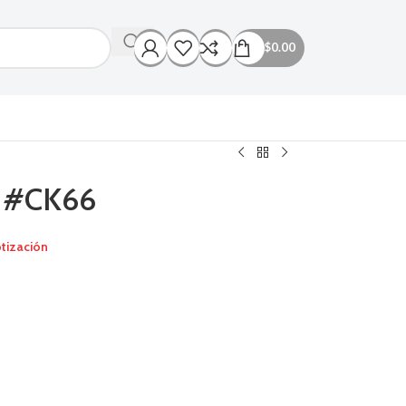
$
0.00
o #CK66
tización