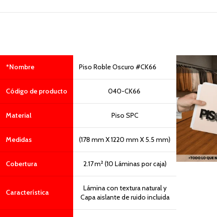
*Nombre
Piso Roble Oscuro #CK66
Código de producto
040-CK66
Material
Piso SPC
Medidas
(178 mm X 1220 mm X 5.5 mm)
Cobertura
2.17 m² (10 Láminas por caja)
Lámina con textura natural y
Característica
Capa aislante de ruido incluida