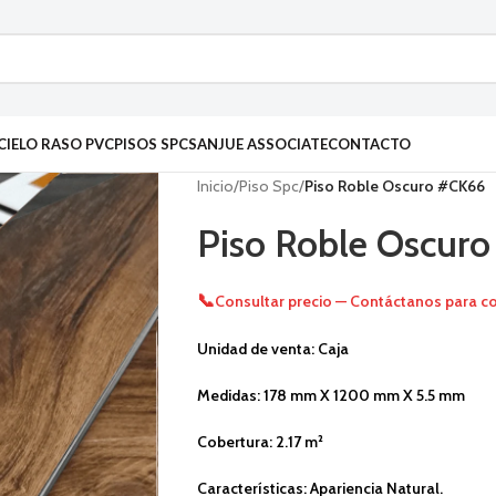
CIELO RASO PVC
PISOS SPC
SANJUE ASSOCIATE
CONTACTO
Inicio
/
Piso Spc
/
Piso Roble Oscuro #CK66
Piso Roble Oscur
📞
Consultar precio — Contáctanos para co
Unidad de venta: Caja
Medidas: 178 mm X 1200 mm X 5.5 mm
Cobertura: 2.17 m²
Características: Apariencia Natural.