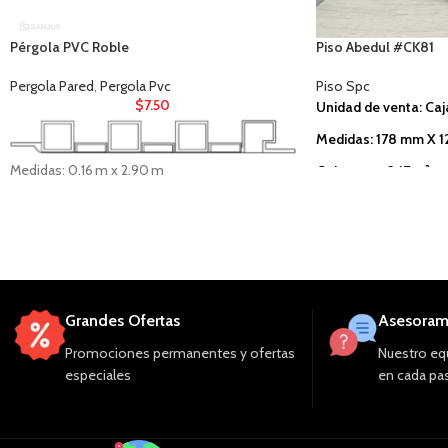
Pérgola PVC Roble
Piso Abedul #CK81
Pergola Pared
,
Pergola Pvc
Piso Spc
$
7.50
Unidad de venta: Caj
Medidas: 178 mm X 
Medidas: 0.16 m x 2.90 m
Cobertura: 2.17 m²
Material: PVC
Características: Apar
Uso: Interior
Grandes Ofertas
Asesoram
Promociones permanentes y ofertas
Nuestro equ
especiales
en cada pas