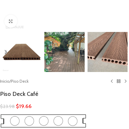
Click to enlarge
Inicio
/
Piso Deck
Piso Deck Café
$
19.66
$
23.98