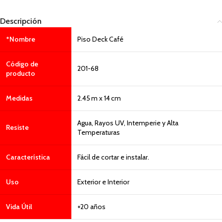
Descripción
*Nombre
Piso Deck Café
Código de
201-68
producto
Medidas
2.45 m x 14 cm
Agua, Rayos UV, Intemperie y Alta
Resiste
Temperaturas
Característica
Fácil de cortar e instalar.
Uso
Exterior e Interior
Vida Útil
+20 años