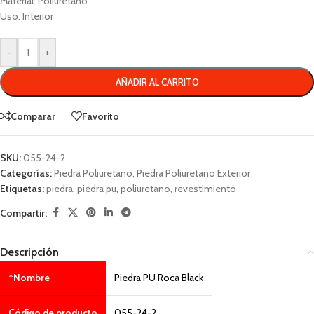
Material: Poliuretano
Uso: Interior
-
+
AÑADIR AL CARRITO
Comparar
Favorito
SKU:
055-24-2
Categorías:
Piedra Poliuretano
,
Piedra Poliuretano Exterior
Etiquetas:
piedra
,
piedra pu
,
poliuretano
,
revestimiento
Compartir:
Descripción
*Nombre
Piedra PU Roca Black
Código de producto
055-24-2