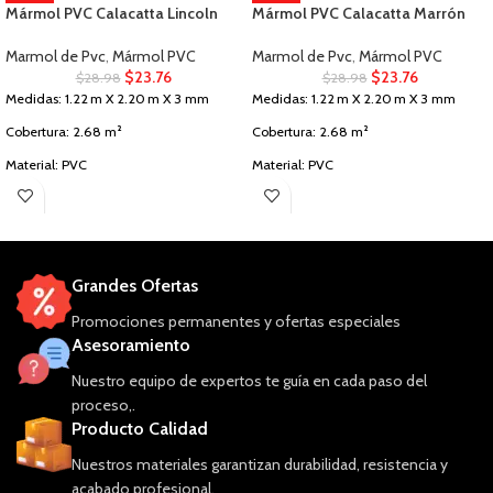
Mármol PVC Calacatta Lincoln
Mármol PVC Calacatta Marrón
Marmol de Pvc
,
Mármol PVC
Marmol de Pvc
,
Mármol PVC
$
23.76
$
23.76
$
28.98
$
28.98
Medidas: 1.22 m X 2.20 m X 3 mm
Medidas: 1.22 m X 2.20 m X 3 mm
Cobertura: 2.68 m²
Cobertura: 2.68 m²
Material: PVC
Material: PVC
Uso: Paredes Interiores
Uso: Paredes Interiores
Grandes Ofertas
Promociones permanentes y ofertas especiales
Asesoramiento
Nuestro equipo de expertos te guía en cada paso del
proceso,.
Producto Calidad
Nuestros materiales garantizan durabilidad, resistencia y
acabado profesional.