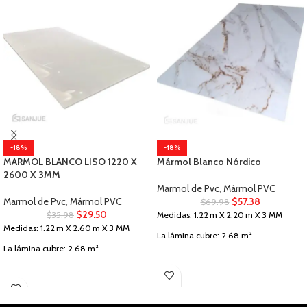
-18%
-18%
MARMOL BLANCO LISO 1220 X
Mármol Blanco Nórdico
2600 X 3MM
Marmol de Pvc
,
Mármol PVC
Marmol de Pvc
,
Mármol PVC
$
57.38
$
69.98
$
29.50
$
35.98
Medidas: 1.22 m X 2.20 m X 3 MM
Medidas: 1.22 m X 2.60 m X 3 MM
La lámina cubre: 2.68 m²
La lámina cubre: 2.68 m²