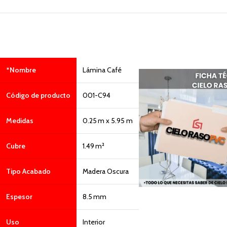
*Nombre
Lámina Café
Código de producto
001-C94
Medidas
0.25 m x 5.95 m
Cubre
1.49 m²
Tipo Acabado
Madera Oscura
Espesor
8.5 mm
Uso
Interior