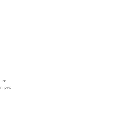
ium
um
,
pvc