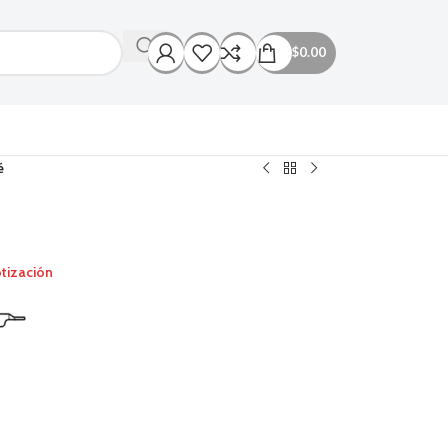
$
0.00
é
tización