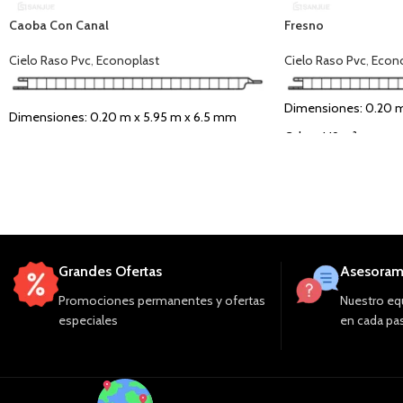
Caoba Con Canal
Fresno
Cielo Raso Pvc
,
Econoplast
Cielo Raso Pvc
,
Econo
Dimensiones: 0.20 m
Dimensiones: 0.20 m x 5.95 m x 6.5 mm
Cubre: 1.19 m²
Cubre: 1.19 m²
Tipo de Acabado: Mad
Tipo de Acabado: Madera Oscura
Uso: Interior
Grandes Ofertas
Asesoram
Promociones permanentes y ofertas
Nuestro equ
especiales
en cada pas