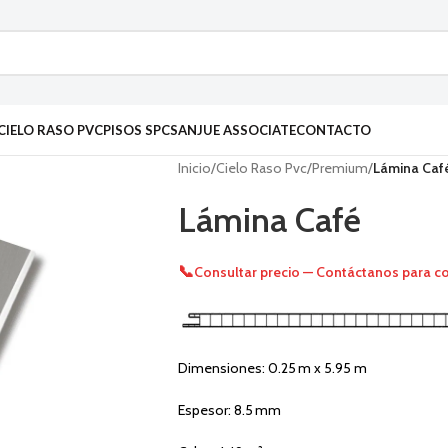
CIELO RASO PVC
PISOS SPC
SANJUE ASSOCIATE
CONTACTO
Inicio
/
Cielo Raso Pvc
/
Premium
/
Lámina Caf
Lámina Café
📞
Consultar precio — Contáctanos para co
Dimensiones: 0.25 m x 5.95 m
Espesor: 8.5 mm