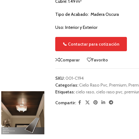
Cubre: 1.49 m²
Tipo de Acabado: Madera Oscura
Uso: Interior y Exterior
📞 Contactar para cotización
Comparar
Favorito
SKU:
001-C194
Categorías:
Cielo Raso Pvc
,
Premium
,
Prem
Etiquetas:
cielo raso
,
cielo raso pvc
,
premi
Compartir: