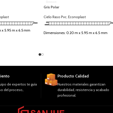
Gris Polar
plast
Cielo Raso Pvc
,
Econoplast
 x 5.95 m x 6.5 mm
Dimensiones: 0.20 m x 5.95 m x 6.5 mm
Cubre: 1.19 m²
era Natural.
Tipo de Acabado: Madera Grisácea
Uso: Interior
iento
Producto Calidad
ipo de expertos te guía
Nuestros materiales garantizan
o del proceso,.
durabilidad, resistencia y acabado
profesional.