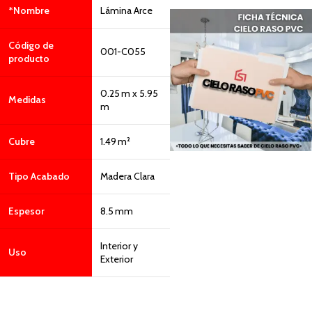
*Nombre
Lámina Arce
Código de
001-C055
producto
0.25 m x 5.95
Medidas
m
Cubre
1.49 m²
Tipo Acabado
Madera Clara
Espesor
8.5 mm
Interior y
Uso
Exterior