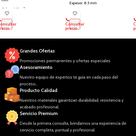
Espesor: 8.5 mm
Cubre: 1.19 m²
Cubre: 1.49 m²
Tipo de Acabado: Madera Natural

📞

Tipo de Acabado: Madera Clara
onsultar
Consultar
C
Uso: Interior
recio
precio
p
Uso: Interior y Exterior
Grandes Ofertas
Promociones permanentes y ofertas especiales
Asesoramiento
Nuestro equipo de expertos te guía en cada paso del
proceso,.
Producto Calidad
Nuestros materiales garantizan durabilidad, resistencia y
acabado profesional.
Servicio Premium
Desde la primera consulta, brindamos una experiencia de
servicio completa, puntual y profesional.