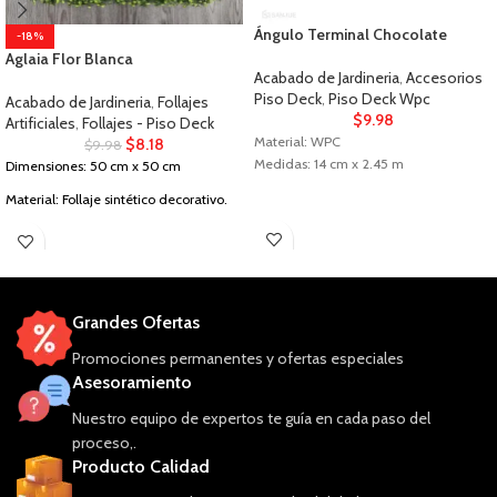
Ángulo Terminal Chocolate
-18%
Aglaia Flor Blanca
Acabado de Jardineria
,
Accesorios
Piso Deck
,
Piso Deck Wpc
Acabado de Jardineria
,
Follajes
$
9.98
Artificiales
,
Follajes - Piso Deck
Material: WPC
$
8.18
$
9.98
Medidas: 14 cm x 2.45 m
Dimensiones: 50 cm x 50 cm
Material: Follaje sintético decorativo.
Grandes Ofertas
Promociones permanentes y ofertas especiales
Asesoramiento
Nuestro equipo de expertos te guía en cada paso del
proceso,.
Producto Calidad