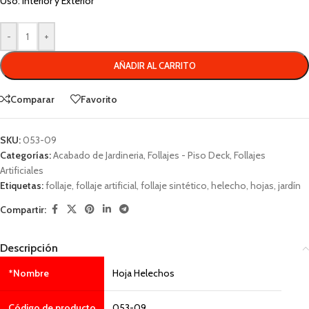
Uso: Interior y Exterior
-
+
AÑADIR AL CARRITO
Comparar
Favorito
SKU:
053-09
Categorías:
Acabado de Jardineria
,
Follajes - Piso Deck
,
Follajes
Artificiales
Etiquetas:
follaje
,
follaje artificial
,
follaje sintético
,
helecho
,
hojas
,
jardín
Compartir:
Descripción
*Nombre
Hoja Helechos
Código de producto
053-09