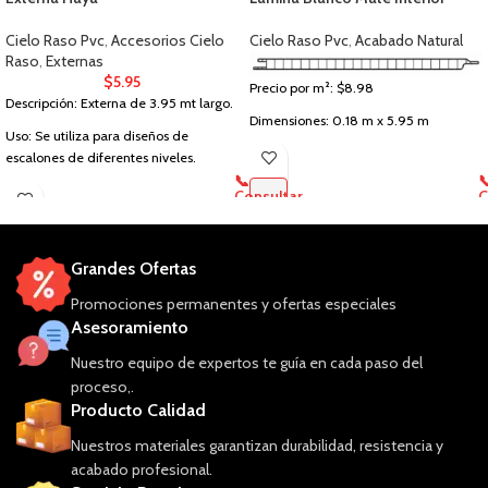
Cielo Raso Pvc
,
Accesorios Cielo
Cielo Raso Pvc
,
Acabado Natural
Raso
,
Externas
$
5.95
Precio por m²: $8.98
Descripción: Externa de 3.95 mt largo.
Dimensiones: 0.18 m x 5.95 m
Uso: Se utiliza para diseños de
Espesor: 8 mm
escalones de diferentes niveles.
📞

Cubre: 1.07 m²
Consultar
C
precio
p
Tipo de Acabado: Blanco Liso
Uso: Interior
Grandes Ofertas
Promociones permanentes y ofertas especiales
Asesoramiento
Nuestro equipo de expertos te guía en cada paso del
proceso,.
Producto Calidad
Nuestros materiales garantizan durabilidad, resistencia y
acabado profesional.