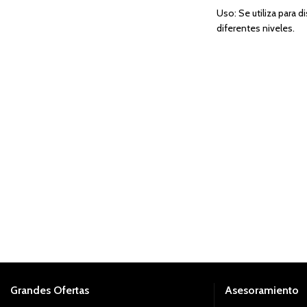
Uso: Se utiliza para 
Cubre: 1.19 m²
diferentes niveles.
Tipo de Acabado: Blanco Mate
Uso: Interior
Grandes Ofertas
Asesoramiento