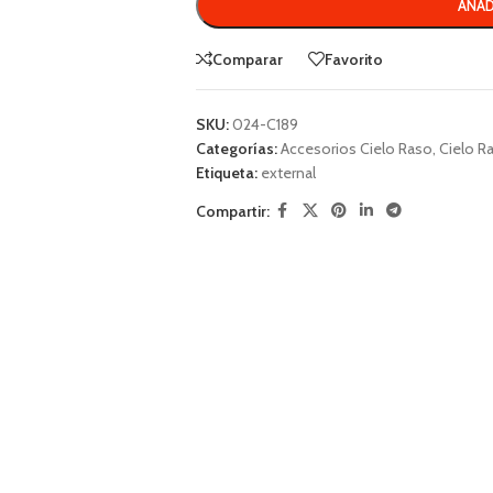
AÑAD
Comparar
Favorito
SKU:
024-C189
Categorías:
Accesorios Cielo Raso
,
Cielo R
Etiqueta:
external
Compartir: