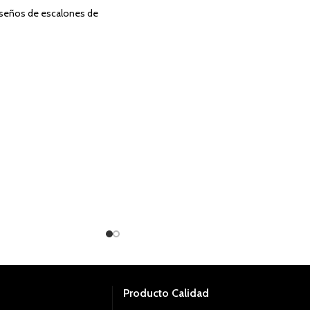
diseños de escalones de
Cubre: 1.07 m²
Tipo de Acabado: Humo Brillo
Uso: Interior
Producto Calidad