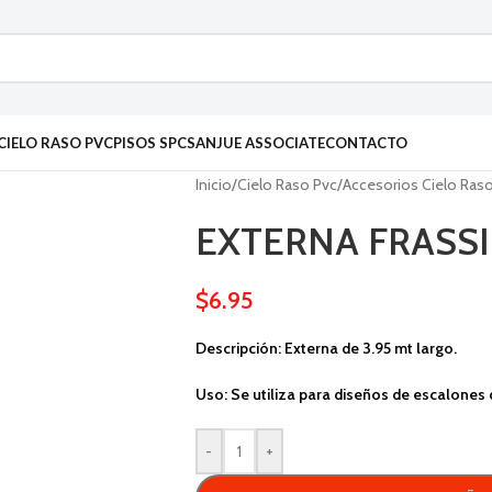
CIELO RASO PVC
PISOS SPC
SANJUE ASSOCIATE
CONTACTO
Inicio
/
Cielo Raso Pvc
/
Accesorios Cielo Ras
EXTERNA FRASS
$
6.95
Descripción: Externa de 3.95 mt largo.
Uso: Se utiliza para diseños de escalones 
-
+