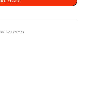
IR AL CARRITO
aso Pvc
,
Externas