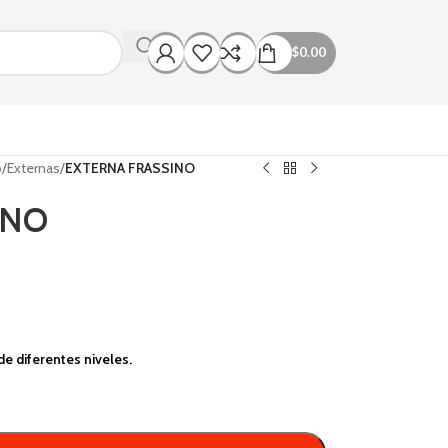
$
0.00
o
/
Externas
/
EXTERNA FRASSINO
INO
de diferentes niveles.