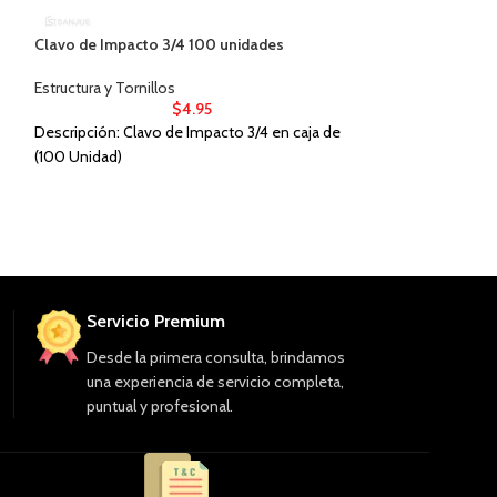
Clavo de Impacto 3/4 100 unidades
Dispertec CM-10
Estructura y Tornillos
Estructura y Tornil
$
4.95
Descripción: Clavo de Impacto 3/4 en caja de
Descripción: Sell
(100 Unidad)
tubo de 300 ml
Servicio Premium
Desde la primera consulta, brindamos
una experiencia de servicio completa,
puntual y profesional.