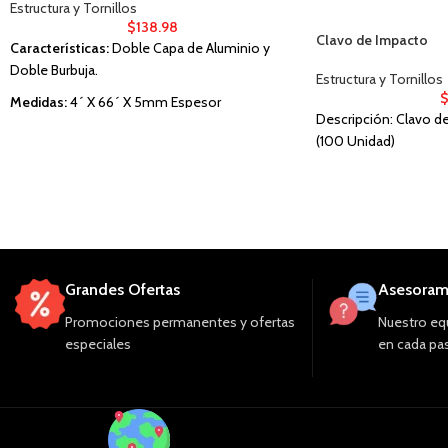
Estructura y Tornillos
$
138.98
Clavo de Impacto
Características:
Doble Capa de Aluminio y
Doble Burbuja.
Estructura y Tornillos
Medidas:
4´ X 66´ X 5mm Espesor
Descripción: Clavo de
(100 Unidad)
Grandes Ofertas
Asesoram
Promociones permanentes y ofertas
Nuestro equ
especiales
en cada pas