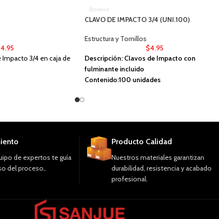
CLAVO DE IMPACTO 3/4 (UNI.100)
Estructura y Tornillos
$
4.95
$
4.95
 Impacto 3/4 en caja de
Descripción: Clavos de Impacto con
fulminante incluido
Contenido:100 unidades
LEER MANUAL PREVIO AL USO
iento
Producto Calidad
ipo de expertos te guía
Nuestros materiales garantizan
o del proceso,.
durabilidad, resistencia y acabado
profesional.