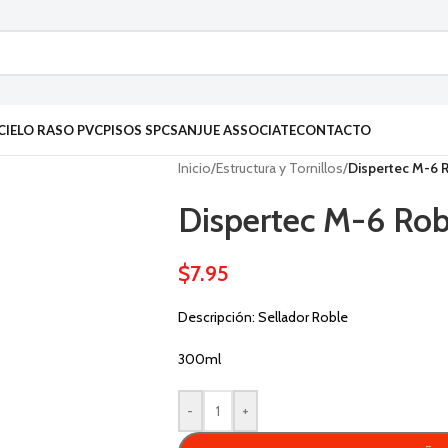
CIELO RASO PVC
PISOS SPC
SANJUE ASSOCIATE
CONTACTO
Inicio
/
Estructura y Tornillos
/
Dispertec M-6 
Dispertec M-6 Rob
$
7.95
Descripción: Sellador Roble
300ml
-
+