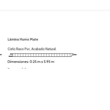
Lámina Humo Mate
Cielo Raso Pvc
,
Acabado Natural
Dimensiones: 0.25 m x 5.95 m
Espesor: 8.0 mm
Cubre: 1.49 m ²
Tipo de Acabado: Madera Clara
Uso: Interior y Exterior
Lámina Nogal