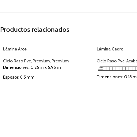
Productos relacionados
Lámina Arce
Lámina Cedro
Cielo Raso Pvc
,
Premium
,
Premium
Cielo Raso Pvc
,
Acaba
Dimensiones: 0.25 m x 5.95 m
Dimensiones: 0.18 m
Espesor: 8.5 mm
Espesor: 8 mm
Cubre: 1.49 m²
Cubre: 1.07 m²
Tipo de Acabado: Madera Clara
Tipo de Acabado: Mad
Uso: Interior y Exterior
Uso: Interior y Exterio