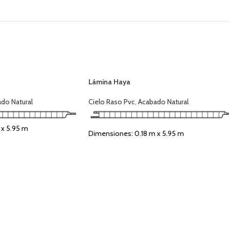
Lámina Haya
do Natural
Cielo Raso Pvc
,
Acabado Natural
 x 5.95 m
Dimensiones: 0.18 m x 5.95 m
Espesor: 8 mm
Cubre: 1.07 m²
era Natural
Tipo de Acabado: Madera Natural
r
Uso: Interior y Exterior