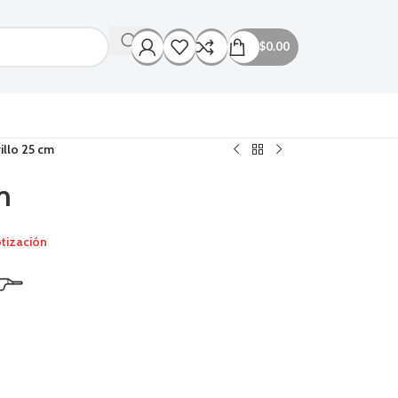
$
0.00
illo 25 cm
m
tización