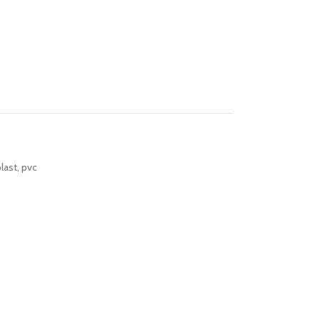
last
,
pvc