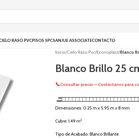
CIELO RASO PVC
PISOS SPC
SANJUE ASSOCIATE
CONTACTO
Inicio
/
Cielo Raso Pvc
/
Econoplast
/
Blanco Br
Blanco Brillo 25 c
📞
Consultar precio — Contáctanos para co
Dimensiones: 0.25 m x 5.95 m x 8 mm
Cubre: 1.49 m²
Tipo de Acabado: Blanco Brillante