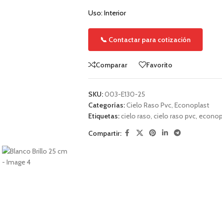
Uso: Interior
📞 Contactar para cotización
Comparar
Favorito
SKU:
003-E130-25
Categorías:
Cielo Raso Pvc
,
Econoplast
Etiquetas:
cielo raso
,
cielo raso pvc
,
econop
Compartir: