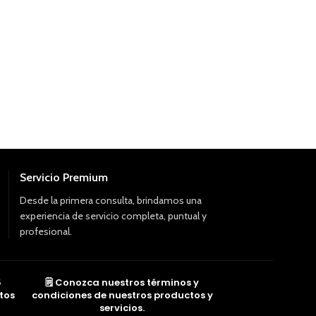
Cielo Raso Pvc
,
Ac
Dimensiones: 0.1
Espesor: 8 mm
Cubre: 1.07 m²
Uso: Interior y Ext
Tipo de Acabado:
Servicio Premium
Desde la primera consulta, brindamos una
experiencia de servicio completa, puntual y
profesional.
5
🗒️ Conozca nuestros términos y
tos
condiciones de nuestros productos y
servicios.